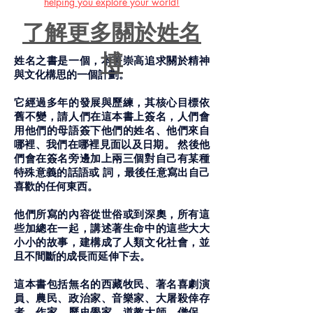
helping you explore your world!
了解更多關於姓名
博
姓名之書是一個，本著崇高追求關於精神
與文化構思的一個計劃。
它經過多年的發展與歷練，其核心目標依
舊不變，請人們在這本書上簽名，人們會
用他們的母語簽下他們的姓名、他們來自
哪裡、我們在哪裡見面以及日期。 然後他
們會在簽名旁邊加上兩三個對自己有某種
特殊意義的話語或 詞，最後任意寫出自己
喜歡的任何東西。
他們所寫的內容從世俗或到深奧，所有這
些加總在一起，講述著生命中的這些大大
小小的故事，建構成了人類文化社會，並
且不間斷的成長而延伸下去。
這本書包括無名的西藏牧民、著名喜劇演
員、農民、政治家、音樂家、大屠殺倖存
者、作家、歷史學家、道教大師、僧侶、