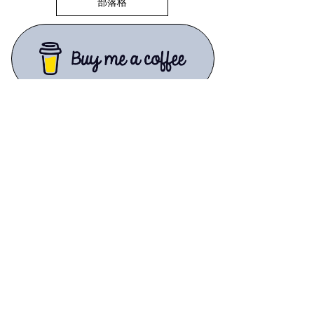
部落格
你好！ 您喜歡戶外活動，我們也喜
歡！
請幫助支持 The Map Room
，以
便我們繼續幫助您做我們喜歡做的事
情！
加入 email 通知