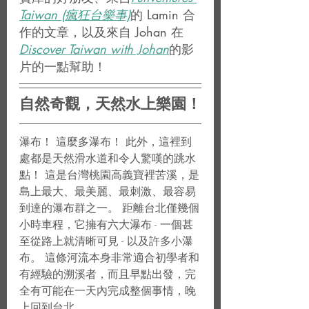
Taiwan (瘋狂台樂事)
的 Lamin 合
作的文章，以及來自 Johan 在 
Discover Taiwan with Johan
的影
片的一點幫助！
自然奇觀，天然水上樂園！
瀑布！ 這麼多瀑布！ 此外，這裡到
處都是天然滑水道和令人驚嘆的跳水
點！ 這是台灣桃園高義寶裡苦溪，是
島上最大、最美麗、最刺激、最容易
到達的瀑布群之一。 距離台北僅幾個
小時車程，它擁有六大瀑布 - 一個甚
至從路上就清晰可見 - 以及許多小瀑
布。 這條河流本身非常適合初學者和
有經驗的溯溪者，而且早點出發，完
全有可能在一天內完成整個事情，晚
上回到台北。