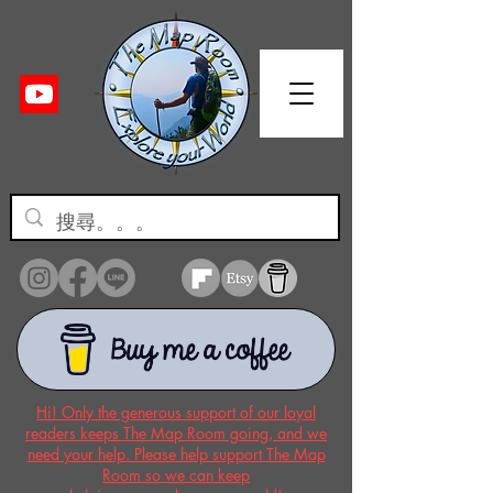
Hi! Only the generous support of our loyal
readers keeps The Map Room going, and we
need your help. Please help support The Map
Room so we can keep