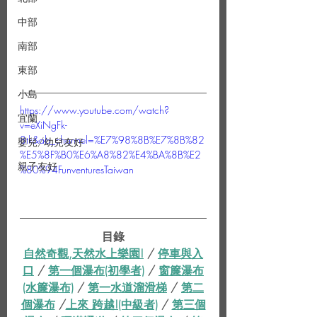
中部
南部
東部
小島
https://www.youtube.com/watch?
宜蘭
v=eXiNgFk-
8tk&ab_channel=%E7%98%8B%E7%8B%82
嬰兒/幼兒友好
%E5%8F%B0%E6%A8%82%E4%BA%8B%E2
親子友好
%80%94FunventuresTaiwan
目錄
自然奇觀,天然水上樂園!
 / 
停車與入
口
 / 
第一個瀑布(初學者)
 / 
窗簾瀑布
(水簾瀑布)
 / 
第一水道溜滑梯
 / 
第二
個瀑布
 /
上來 跨越!(中級者)
 / 
第三個