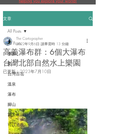
helping you explore your world!
文章
All Posts
The Cartographer
All Posts
2022年9月6日
讀畢需時 13 分鐘
高義瀑布群：6個大瀑布
溯溪
台灣北部自然水上樂園
爬山
已更新：
2023年7月10日
台灣百岳
溫泉
瀑布
腳山
當天來回
可以過夜