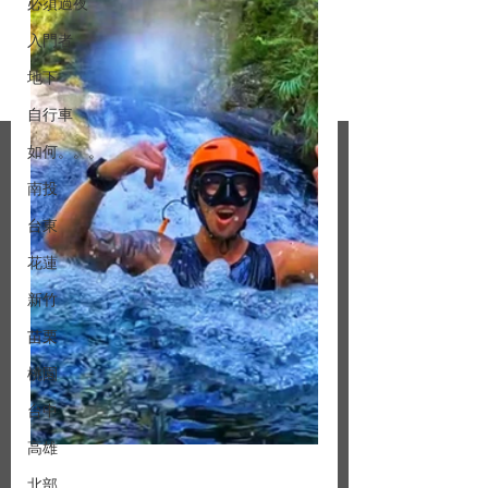
必須過夜
入門者
地下
自行車
如何。。。
南投
台東
花蓮
新竹
苗栗
桃園
台中
高雄
北部