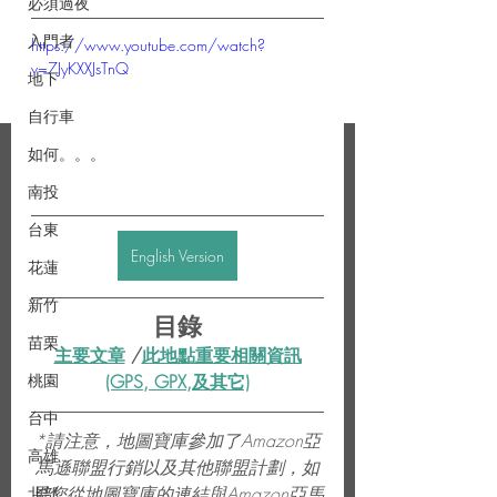
必須過夜
入門者
https://www.youtube.com/watch?
v=7JyKXXJsTnQ
地下
自行車
如何。。。
南投
台東
English Version
花蓮
新竹
目錄
苗栗
主要文章
 /
此地點重要相關資訊
(GPS, GPX,及其它)
桃園
台中
*請注意，地圖寶庫參加了Amazon亞
高雄
馬遜聯盟行銷以及其他聯盟計劃，如
果您從地圖寶庫的連結與Amazon亞馬
北部