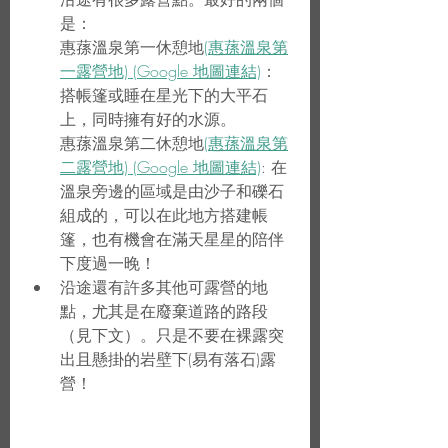
是：
惠蓀溫泉第一休憩地
(惠蓀溫泉第
一露營地) (Google 地圖連結)
： 
搭帳篷或睡在星光下的大平石
上，同時擁有好的水源。
惠蓀溫泉第二休憩地
(惠蓀溫泉第
二露營地) (Google 地圖連結)
: 在
溫泉旁邊的區域是由沙子和礫石
組成的，可以在此地方搭建帳
篷，也有機會在滿天星星的陪伴
下度過一晚！
沿途還有許多其他可露營的地
點，尤其是在廢棄道路的路段
（見下文）。只是不要在裸露突
出且懸掛的岩壁下(易有落石)露
營！