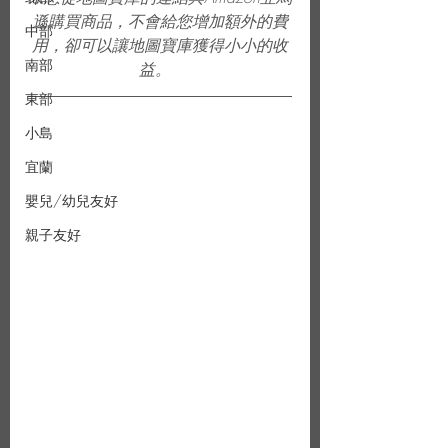
遜購買商品，不會給您增加額外的費
中部
用，卻可以讓地圖寶庫獲得小小的收
南部
益。  
東部
小島
宜蘭
嬰兒/幼兒友好
親子友好