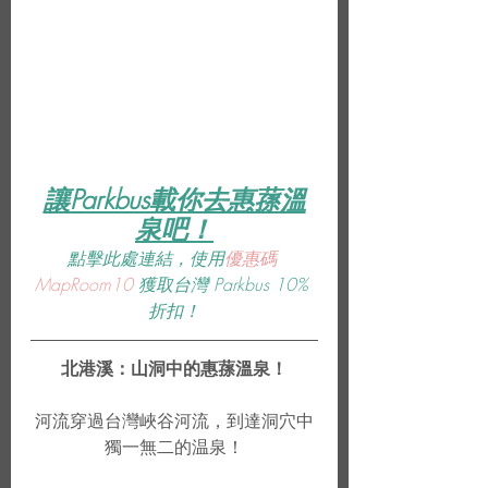
讓Parkbus載你去惠蓀溫
泉吧！
點擊此處連結，使用
優惠碼 
MapRoom10
 獲取台灣 Parkbus 10% 
折扣！
北港溪：山洞中的惠蓀溫泉！
河流穿過台灣峽谷河流，到達洞穴中
獨一無二的温泉！