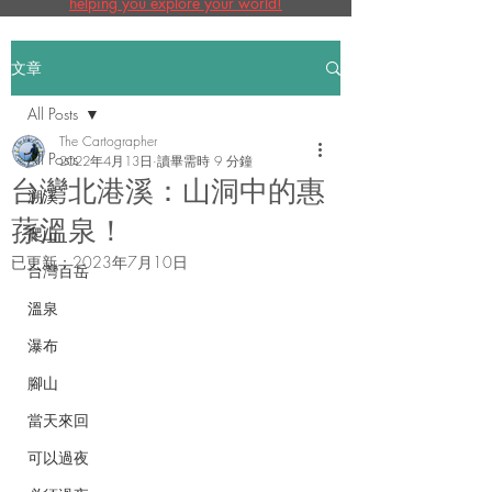
helping you explore your world!
文章
All Posts
The Cartographer
All Posts
2022年4月13日
讀畢需時 9 分鐘
台灣北港溪：山洞中的惠
溯溪
蓀溫泉！
爬山
已更新：
2023年7月10日
台灣百岳
溫泉
瀑布
腳山
當天來回
可以過夜