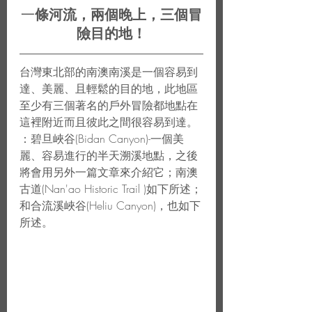
一
條河流，兩個晚上，三個冒
險目的地！
台灣東北部的南澳南溪是一個容易到
達、美麗、且輕鬆的目的地，此地區
至少有三個著名的戶外冒險都地點在
這裡附近而且彼此之間很容易到達。
：碧旦峽谷(Bidan Canyon)-一個美
麗、容易進行的半天溯溪地點，之後
將會用另外一篇文章來介紹它；南澳
古道(Nan'ao Historic Trail )如下所述；
和合流溪峽谷(Heliu Canyon)，也如下
所述。