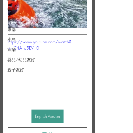
中部
南部
東部
小島
https://www.youtube.com/watch?
v=JC4A_q5EVH0
宜蘭
嬰兒/幼兒友好
親子友好
English Version