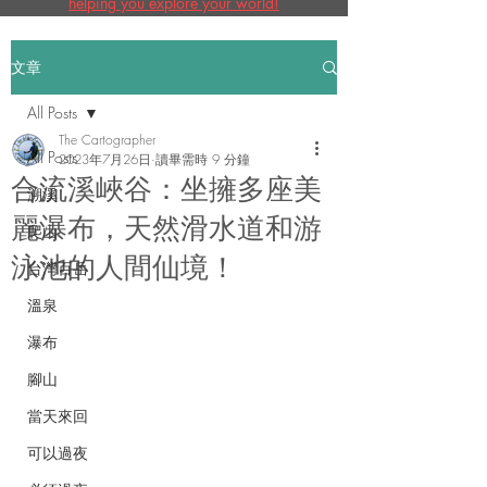
helping you explore your world!
文章
All Posts
The Cartographer
All Posts
2023年7月26日
讀畢需時 9 分鐘
合流溪峽谷：坐擁多座美
溯溪
麗瀑布，天然滑水道和游
爬山
泳池的人間仙境！
台灣百岳
溫泉
瀑布
腳山
當天來回
可以過夜