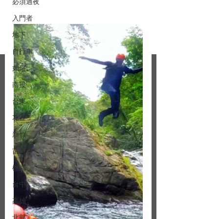
必須過夜
入門者
地下
自行車
如何。。。
南投
台東
花蓮
新竹
苗栗
桃園
台中
高雄
北部