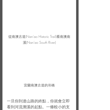
從南澳古道(Nan'ao Historic Trail)看南澳南
溪(Nan'ao South River)
宜蘭南澳古道的吊橋
一旦你到達山路的終點，你就會立即
看到河流溯溪的起點。一條較小的支