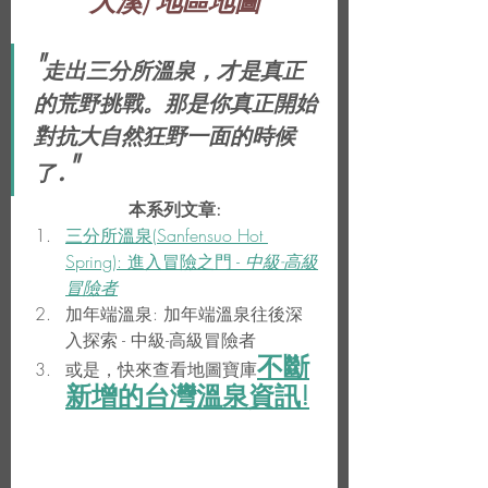
大溪) 地區地圖
"
走出三分所溫泉，才是真正
的荒野挑戰。那是你真正開始
對抗大自然狂野一面的時候
."
了
本系列文章:
三分所溫泉(Sanfensuo Hot 
Spring): 進入冒險之門 - 
中級-高級
冒險者
加年端溫泉: 加年端溫泉往後深
入探索 - 中級-高級冒險者
不斷
或是，快來查看地圖寶庫
新增的台灣溫泉資訊!