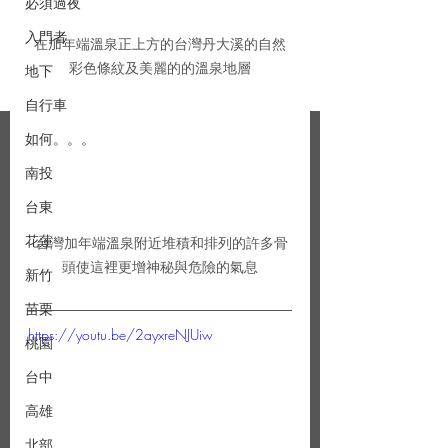
必須過夜
入門者
在加年端溫泉正上方的台灣丹大溪的自然
彩色條紋及美麗的的溫泉地層
地下
自行車
如何。。。
南投
台東
花蓮
 台灣加年端溫泉附近堆積和排列的許多骨
頭使這裡更增神秘與危險的氣息
新竹
苗栗
https://youtu.be/2ayxreNJUiw
桃園
台中
高雄
北部