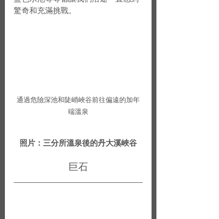
驚奇和充滿挑戰。
通過危險深池和陡峭峽谷前往偏遠的加年
端溫泉
照片：三分所溫泉後的丹大溪峽谷
巨石