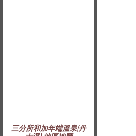
三分所和加年端溫泉(丹