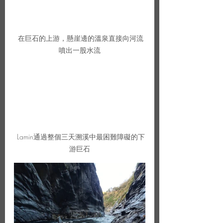
 在巨石的上游，懸崖邊的溫泉直接向河流
噴出一股水流
 Lamin通過整個三天溯溪中最困難障礙的下
游巨石