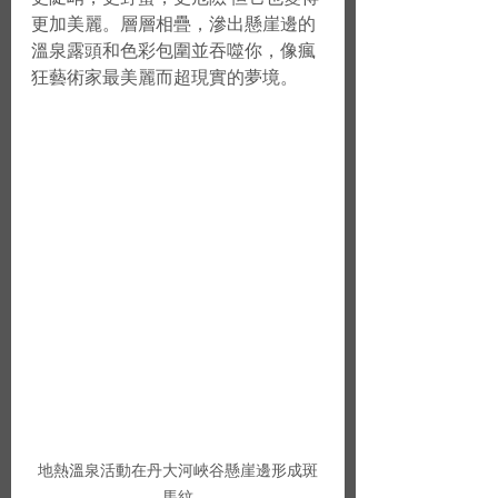
更加美麗。層層相疊，滲出懸崖邊的
溫泉露頭和色彩包圍並吞噬你，像瘋
狂藝術家最美麗而超現實的夢境。
地熱溫泉活動在丹大河峽谷懸崖邊形成斑
馬紋