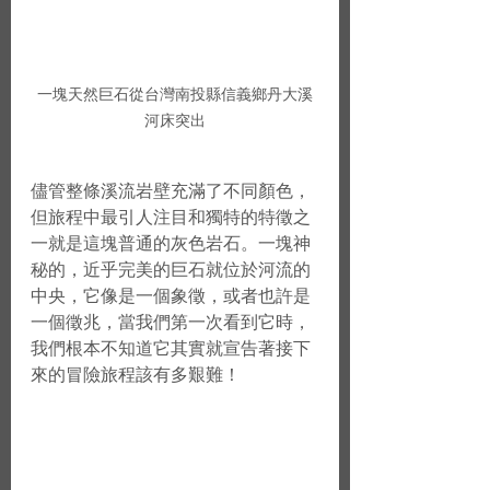
一塊天然巨石從台灣南投縣信義鄉丹大溪
河床突出
儘管整條溪流岩壁充滿了不同顏色，
但旅程中最引人注目和獨特的特徵之
一就是這塊普通的灰色岩石。一塊神
秘的，近乎完美的巨石就位於河流的
中央，它像是一個象徵，或者也許是
一個徵兆，當我們第一次看到它時，
我們根本不知道它其實就宣告著接下
來的冒險旅程該有多艱難！