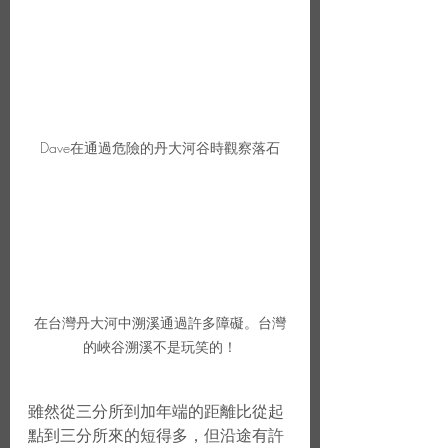
Dave在通過危險的丹大河谷時觀察落石
在台灣丹大河中溯溪通過許多障礙。台灣
的峽谷溯溪不是玩笑的！
雖然從三分所到加年端的距離比從起
點到三分所來的短得多，但沿途有許