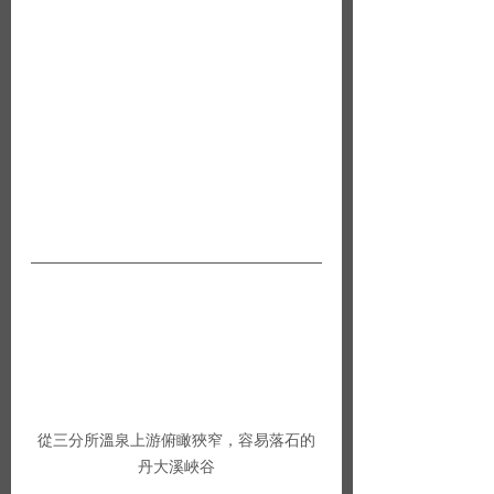
從三分所溫泉上游俯瞰狹窄，容易落石的
丹大溪峽谷