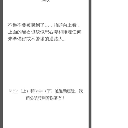
不過不要被嚇到了……抬頭向上看，
上面的岩石也貌似想吞噬和掩埋任何
未準備好或不警惕的過路人。
Lamin（上）和Dave（下）通過懸崖邊。我
們必須時刻警惕落石！