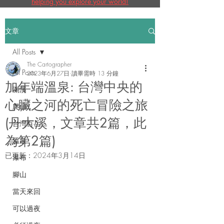
helping you explore your world!
文章
All Posts
The Cartographer
All Posts
2023年6月27日
讀畢需時 13 分鐘
加年端溫泉: 台灣中央的
溯溪
心臟之河的死亡冒險之旅
爬山
(丹大溪，文章共2篇，此
台灣百岳
為第2篇)
溫泉
已更新：
2024年3月14日
瀑布
腳山
當天來回
可以過夜