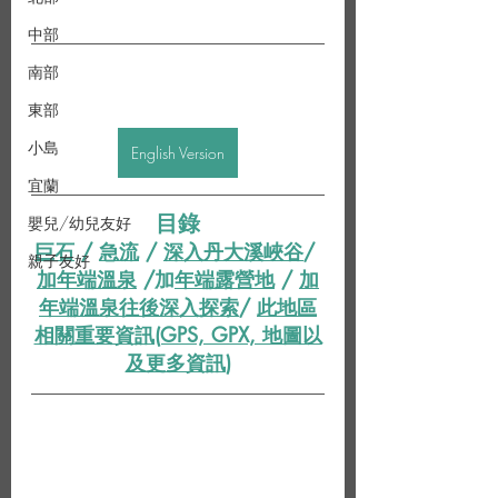
中部
南部
東部
小島
English Version
宜蘭
目錄
嬰兒/幼兒友好
巨石
/
急流
 / 
深入丹大溪峽谷
/ 
親子友好
加年端溫泉
 /加
年端露營地
 / 
加
年端溫泉往後深入探索
/ 
此地區
相關重要資訊(GPS, GPX, 地圖以
及更多資訊
)