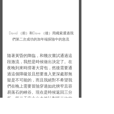
 David （前）和Dave （後）用繩索通過我
們第二次成功的加年端探險中的急流
隨著黃昏的降臨，和幾次嘗試通過這
段激流，我想是時候做出決定了。在
夜晚到來時揹著大背包，然後需要通
過這個障礙並且想要進入更深處那無
疑是不可能的，而且我絕對不希望我
們在晚上需要冒險穿過如此狹窄且容
易落石的峽谷。現在是時候返回三分
所，第二天安全出去並計劃第二次的
探險了。